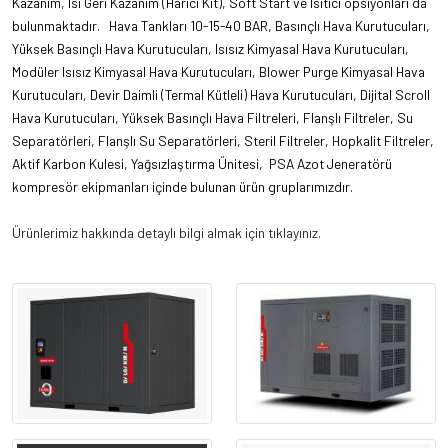
Kazanım, Isı Geri Kazanım (Harici Kit), Soft Start ve Isıtıcı opsiyonları da
bulunmaktadır. Hava Tankları 10-15-40 BAR, Basınçlı Hava Kurutucuları,
Yüksek Basınçlı Hava Kurutucuları, Isısız Kimyasal Hava Kurutucuları,
Modüler Isısız Kimyasal Hava Kurutucuları, Blower Purge Kimyasal Hava
Kurutucuları, Devir Daimli (Termal Kütleli) Hava Kurutucuları, Dijital Scroll
Hava Kurutucuları, Yüksek Basınçlı Hava Filtreleri, Flanşlı Filtreler, Su
Separatörleri, Flanşlı Su Separatörleri, Steril Filtreler, Hopkalit Filtreler,
Aktif Karbon Kulesi, Yağsızlaştırma Ünitesi, PSA Azot Jeneratörü
kompresör ekipmanları içinde bulunan ürün gruplarımızdır.
Ürünlerimiz hakkında detaylı bilgi almak için tıklayınız.