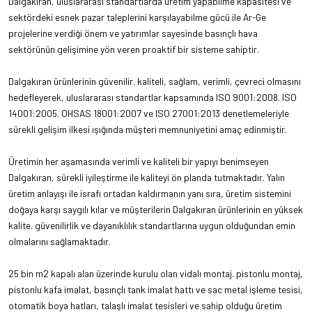
Dalgakıran, uluslararası standartlarda üretim yapabilme kapasitesi ve
sektördeki esnek pazar taleplerini karşılayabilme gücü ile Ar-Ge
projelerine verdiği önem ve yatırımlar sayesinde basınçlı hava
sektörünün gelişimine yön veren proaktif bir sisteme sahiptir.
Dalgakıran ürünlerinin güvenilir. kaliteli, sağlam, verimli, çevreci olmasını
hedefleyerek, uluslararası standartlar kapsamında ISO 9001:2008. ISO
14001:2005. OHSAS 18001:2007 ve ISO 27001:2013 denetlemeleriyle
sürekli gelişim ilkesi ışığında müşteri memnuniyetini amaç edinmiştir.
Üretimin her aşamasında verimli ve kaliteli bir yapıyı benimseyen
Dalgakıran, sürekli iyileştirme ile kaliteyi ön planda tutmaktadır. Yalın
üretim anlayışı ile israfı ortadan kaldırmanın yanı sıra, üretim sistemini
doğaya karşı saygılı kılar ve müşterilerin Dalgakıran ürünlerinin en yüksek
kalite. güvenilirlik ve dayanıklılık standartlarına uygun olduğundan emin
olmalarını sağlamaktadır.
25 bin m2 kapalı alan üzerinde kurulu olan vidalı montaj. pistonlu montaj,
pistonlu kafa imalat, basınçlı tank imalat hattı ve sac metal işleme tesisi,
otomatik boya hatları, talaşlı imalat tesisleri ve sahip olduğu üretim