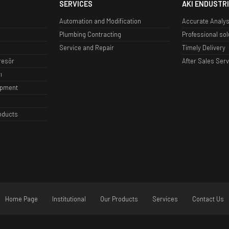
SERVICES
AKI ENDUSTRI
Automation and Modification
Accurate Analys
Plumbing Contracting
Professional sol
Service and Repair
Timely Delivery
resör
After Sales Serv
ı
ipment
roducts
Home Page
Institutional
Our Products
Services
Contact Us