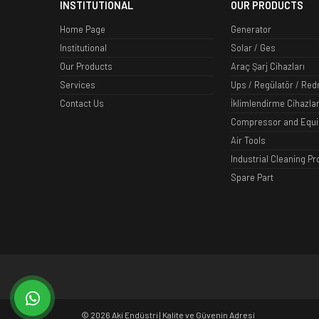
INSTITUTIONAL
OUR PRODUCTS
Home Page
Generator
Institutional
Solar / Ges
Our Products
Araç Şarj Cihazları
Services
Ups / Regülatör / Red
Contact Us
İklimlendirme Cihazlar
Compressor and Equ
Air Tools
Industrial Cleaning P
Spare Part
whatsapp
© 2026 Aki Endüstri | Kalite ve Güvenin Adresi