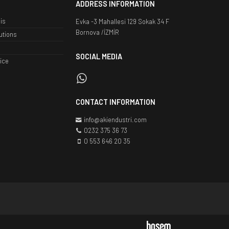
ADDRESS INFORMATION
is
Evka -3 Mahallesi 129 Sokak 34 F
Bornova /İZMİR
utions
SOCIAL MEDIA
ice
CONTACT INFORMATION
info@akiendustri.com
0232 375 36 73
0 553 646 20 35